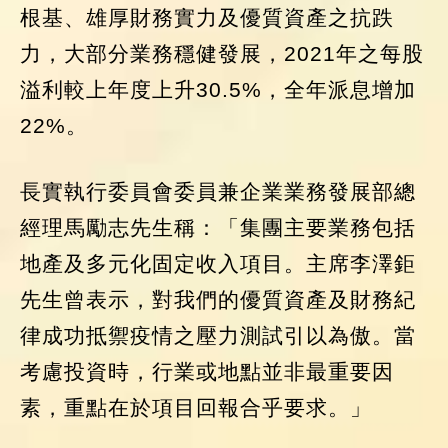
根基、雄厚財務實力及優質資產之抗跌
力，大部分業務穩健發展，2021年之每股
溢利較上年度上升30.5%，全年派息增加
22%。
長實執行委員會委員兼企業業務發展部總
經理馬勵志先生稱：「集團主要業務包括
地產及多元化固定收入項目。主席李澤鉅
先生曾表示，對我們的優質資產及財務紀
律成功抵禦疫情之壓力測試引以為傲。當
考慮投資時，行業或地點並非最重要因
素，重點在於項目回報合乎要求。」