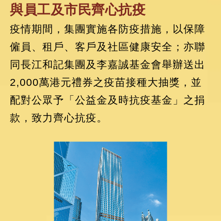
與員工及市民齊心抗疫
疫情期間，集團實施各防疫措施，以保障
僱員、租戶、客戶及社區健康安全；亦聯
同長江和記集團及李嘉誠基金會舉辦送出
2,000萬港元禮券之疫苗接種大抽獎，並
配對公眾予「公益金及時抗疫基金」之捐
款，致力齊心抗疫。