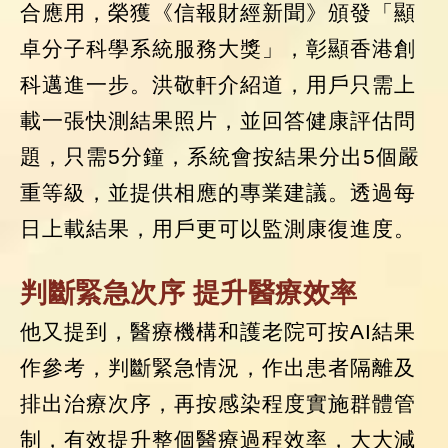
合應用，榮獲《信報財經新聞》頒發「顯
卓分子科學系統服務大獎」，彰顯香港創
科邁進一步。洪敬軒介紹道，用戶只需上
載一張快測結果照片，並回答健康評估問
題，只需5分鐘，系統會按結果分出5個嚴
重等級，並提供相應的專業建議。透過每
日上載結果，用戶更可以監測康復進度。
判斷緊急次序 提升醫療效率
他又提到，醫療機構和護老院可按AI結果
作參考，判斷緊急情況，作出患者隔離及
排出治療次序，再按感染程度實施群體管
制，有效提升整個醫療過程效率，大大減