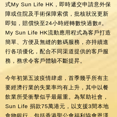
式My Sun Life HK，即時遞交申請意外保
障或住院及手術保障索償，批核狀況更新
即知，賠償快至24小時經轉數快過數#。
My Sun Life HK流動應用程式為客戶打造
簡單、方便及無縫的數碼服務，亦持續進
行各項優化，配合不同渠道提供的客戶服
務，務求令客戶體驗不斷提昇。
今年初第五波疫情肆虐，首季幾乎所有主
要經濟行業的失業率均有上升，其中以餐
飲業所受衝擊似乎最嚴重。為幫助社會，
Sun Life 捐款75萬港元，以支援3間本地
食物銀行，包括香港聖公會福利協會恩澤