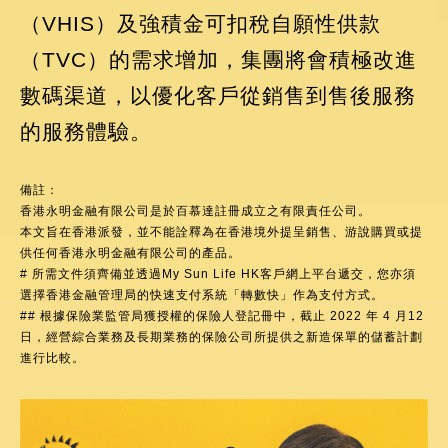
（VHIS）及強積金可扣稅自願性供款
（TVC）的需求增加，集團將會積極改進
數碼渠道，以優化客戶從銷售到售後服務
的服務體驗。
備註：
香港永明金融有限公司是於百慕達註冊成立之有限責任公司。
本文旨在香港派發，並不能詮釋為在香港境外提呈銷售、游說購買或提
供任何香港永明金融有限公司的產品。
# 所需文件須齊備並透過My Sun Life HK客戶網上平台遞交，您亦須
選擇香港金融管理局的快速支付系統「轉數快」作為支付方式。
## 根據保險業監管局獲授權的保險人登記冊中，截止 2022 年 4 月12
日，經營綜合業務及長期業務的保險公司所提供之新造保單的儲蓄計劃
進行比較。