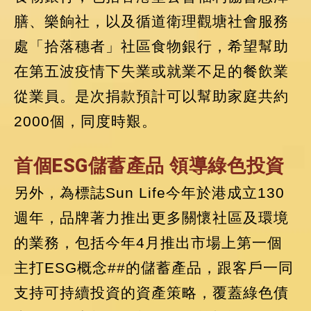
膳、樂餉社，以及循道衛理觀塘社會服務
處「拾落穗者」社區食物銀行，希望幫助
在第五波疫情下失業或就業不足的餐飲業
從業員。是次捐款預計可以幫助家庭共約
2000個，同度時艱。
首個ESG儲蓄產品 領導綠色投資
另外，為標誌Sun Life今年於港成立130
週年，品牌著力推出更多關懷社區及環境
的業務，包括今年4月推出市場上第一個
主打ESG概念##的儲蓄產品，跟客戶一同
支持可持續投資的資產策略，覆蓋綠色債