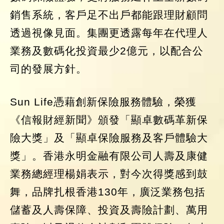
銷售系統，客戶足不出戶都能跟理財顧問
透過視像見面。集團更透露每年在代理人
業務及數碼化投資最少2億元，以配合公
司的發展方針。
Sun Life憑藉創新保險服務體驗，榮獲
《信報財經新聞》頒發「顯卓數碼革新保
險大獎」及「顯卓保險服務及客戶體驗大
獎」。香港永明金融有限公司人壽及康健
業務總經理楊娟表示，對今次得獎感到鼓
舞，品牌扎根香港130年，廣泛業務包括
儲蓄及人壽保障、投資及壽險計劃、萬用