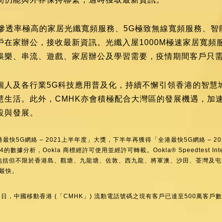
合滲透率極高的家居光纖寬頻服務、5G極致無線寬頻服務、智能
在家辦公，接收最新資訊。光纖入屋1000M極速家居寬頻服
娛樂、串流、遊戲、家居辦公及學習需要，疫情期間客戶只
個人及各行業5G科技應用普及化，持續不懈引領香港的智慧
慧生活。此外，CMHK亦會積極配合大灣區的發展機遇，加速
設與發展。
快5G網絡 – 2021上半年度」大獎，下半年再獲得「全港最快5G網絡 – 2021」
Q3 - Q4的數據分析，Ookla 商標經許可使用並經許可轉載。Ookla® Speedtest 
包括但不限於香港島、觀塘、九龍塘、佐敦、西九龍、將軍澳、沙田、荃灣及屯
度最快。
月16日，中國移動香港 (「CMHK」) 流動電話號碼之現有客戶已達至500萬