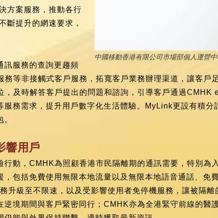
解決方案服務，推動各行
民不斷提升的網速要求，
中國移動香港有限公司市場部個人運營中
通訊服務的查詢更趨頻
上服務等非接觸式客戶服務，拓寬客戶業務辦理渠道，讓客戶
，及時解答客戶提出的問題和諮詢，引導客戶通過CMHK eSh
服務需求，提升用戶數字化生活體驗。MyLink更設有積
包。
影響用戶
檢行動，CMHK為照顧香港市民隔離期的通訊需要，特別為
，包括免費使用無限本地流量以及無限本地語音通話、免費1個
頻服務升級至不限速，以及受影響使用者免停機服務，讓被隔
在逆境期間與客戶緊密同行；CMHK亦為全港緊守前線的醫
間仍能與外界保持聯繫，適時獲取最新資訊。