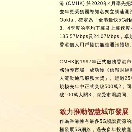
港 (CMHK) 於2020年4月率
去年更榮獲國際知名獨立網速測試平
Ookla，確定為「全港最快5G網
3、4季度的平均下載及上載速度
185.57Mbps及24.07Mbp
香港個人用戶提供無縫通訊體驗
CMHK於1997年正式服務香港
務領導市場，成功獲《信報財經
人流動通訊服務大獎」。經過25
規模去年中正式突破500萬2；同
破100萬大關3，深受市場認同。
致力推動智慧城市發展
作為香港擁有最多5G頻譜資源的
極發展5G網絡，過去多年投放龐