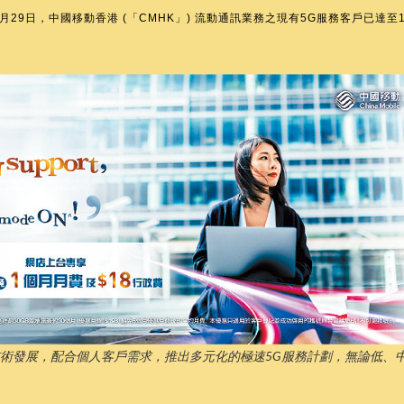
年10月29日，中國移動香港 (「CMHK」) 流動通訊業務之現有5G服務客戶已
技術發展，配合個人客戶需求，推出多元化的極速5G服務計劃，無論低、