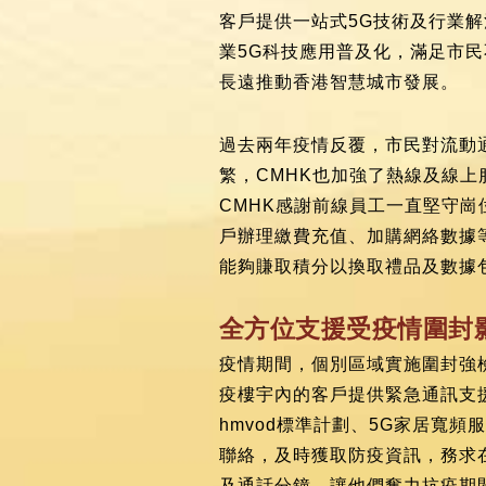
客戶提供一站式5G技術及行業
業5G科技應用普及化，滿足市
長遠推動香港智慧城市發展。
過去兩年疫情反覆，市民對流動
繁，CMHK也加強了熱線及線
CMHK感謝前線員工一直堅守崗位
戶辦理繳費充值、加購網絡數據等
能夠賺取積分以換取禮品及數據
全方位支援受疫情圍封
疫情期間，個別區域實施圍封強
疫樓宇內的客戶提供緊急通訊支援
hmvod標準計劃、5G家居寬
聯絡，及時獲取防疫資訊，務求
及通話分鐘，讓他們奮力抗疫期