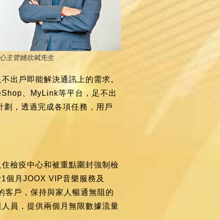
心主管姚欣斌先生
足不出戶即能解決通訊上的需求。
op、MyLink等平台，足不出
分計劃，透過完成各項任務，用戶
入住檢疫中心和被重點圍封強制檢
月JOOX VIP音樂服務及
離的客戶，保持與家人暢通無阻的
護人員，提供兩個月無限數據流量