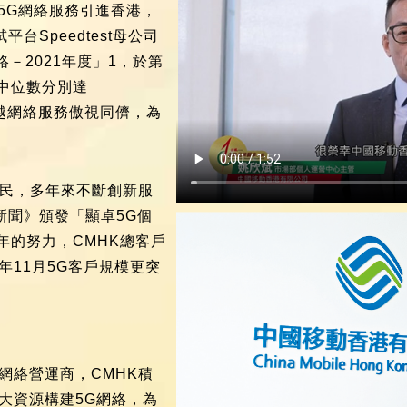
先把5G網絡服務引進香港，
台Speedtest母公司
絡－2021年度」1，於第
中位數分別達
s，卓越網絡服務傲視同儕，為
。
市民，多年來不斷創新服
新聞》頒發「顯卓5G個
年的努力，CMHK總客戶
年11月5G客戶規模更突
網絡營運商，CMHK積
大資源構建5G網絡，為