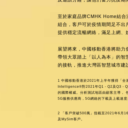
至於家庭品牌CMHK Home結
組合，客戶可於疫情期間足不出戶
提供穩定流暢網絡，滿足上網、
展望將來，中國移動香港將助力
帶領大眾踏上「以人為本」的智
的接軌，推進大灣區智慧城市建
1 中國移動香港於2021年上半年獲得「全港最
Intelligence®對2021年Q1 - Q2及
的國際權威。分析測試地區由顧客主導， 
5G服務供應商，5G網絡的下載及上載速
2 「客戶突破500萬」指截至2021年6
及MySim客戶。