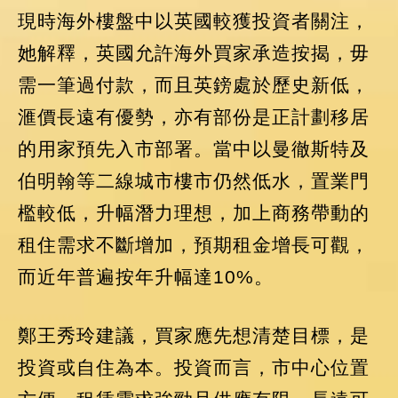
現時海外樓盤中以英國較獲投資者關注，
她解釋，英國允許海外買家承造按揭，毋
需一筆過付款，而且英鎊處於歷史新低，
滙價長遠有優勢，亦有部份是正計劃移居
的用家預先入市部署。當中以曼徹斯特及
伯明翰等二線城市樓市仍然低水，置業門
檻較低，升幅潛力理想，加上商務帶動的
租住需求不斷增加，預期租金增長可觀，
而近年普遍按年升幅達10%。
鄭王秀玲建議，買家應先想清楚目標，是
投資或自住為本。投資而言，市中心位置