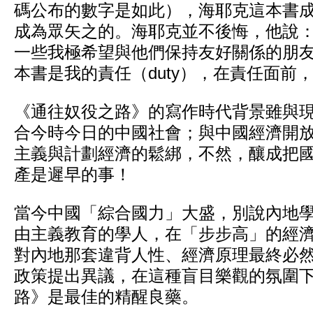
碼公布的數字是如此），海耶克這本書
成為眾矢之的。海耶克並不後悔，他說
一些我極希望與他們保持友好關係的朋
本書是我的責任（duty），在責任面前
《通往奴役之路》的寫作時代背景雖與
合今時今日的中國社會；與中國經濟開
主義與計劃經濟的鬆綁，不然，釀成把
產是遲早的事！
當今中國「綜合國力」大盛，別說內地
由主義教育的學人，在「步步高」的經
對內地那套違背人性、經濟原理最終必
政策提出異議，在這種盲目樂觀的氛圍
路》是最佳的精醒良藥。