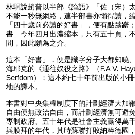
林駧說趙普以半部《論語》「佐（宋）
不能一秒無網絡，連半部書亦懶得讀，
「四十歲前必讀的好書」，便有點躊躇
書」今年四月出濃縮本，只有五十頁，
間，因此願為之介。
這本「好書」，便是識字分子大都知曉
海耶克的《通往奴役之路》（F.A V. Hayek: 
Serfdom）；這本約七十年前出版的小
地的譯本。
本書對中央集權制度下的計劃經濟大加
自由便無政治自由，而計劃經濟無可避
專制政府。五十年代是社會主義贏得萬
與膜拜的年代，其時蘇聯打敗納粹德國