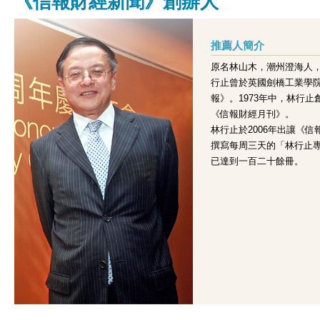
《信報財經新聞》創辦人
林行止推薦
The Road to Serfdom
推薦人簡介
《通往奴役之路》
原名林山木，潮州澄海人，
行止曾於英國劍橋工業學
羅啟銳推薦
報》。1973年中，林行止
One Hundred Years of Solitude
《信報財經月刊》。
《百年孤寂》
林行止於2006年出讓《
撰寫每周三天的「林行止
周博賢推薦
已達到一百二十餘冊。
Unbearable Lightness of Being
《生命中不能承受之輕》