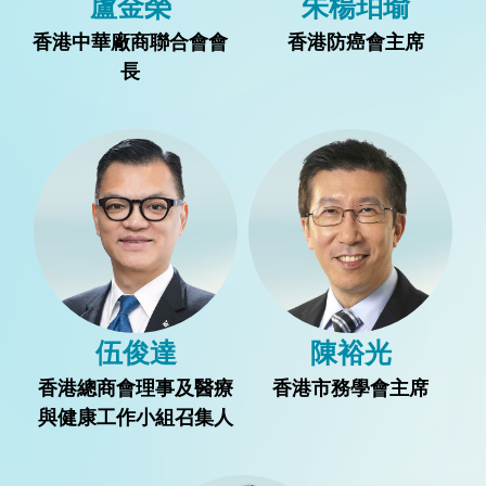
盧金榮
朱楊珀瑜
香港中華廠商聯合會會
香港防癌會主席
長
伍俊達
陳裕光
香港總商會理事及醫療
香港市務學會主席
與健康工作小組召集人